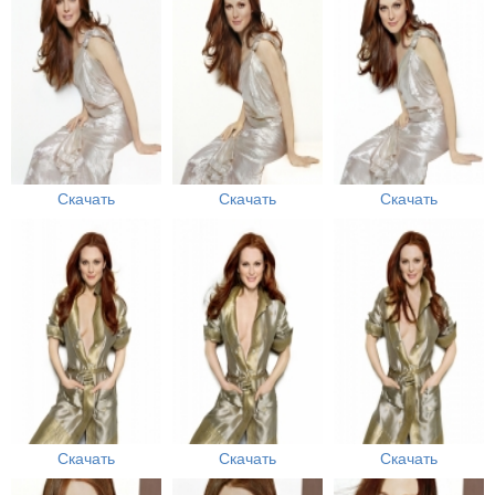
Скачать
Скачать
Скачать
Скачать
Скачать
Скачать