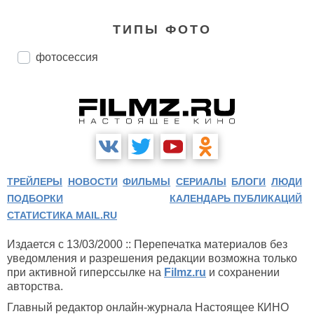
ТИПЫ ФОТО
фотосессия
ТРЕЙЛЕРЫ
НОВОСТИ
ФИЛЬМЫ
СЕРИАЛЫ
БЛОГИ
ЛЮДИ
ПОДБОРКИ
КАЛЕНДАРЬ ПУБЛИКАЦИЙ
СТАТИСТИКА MAIL.RU
Издается с 13/03/2000 :: Перепечатка материалов без
уведомления и разрешения редакции возможна только
при активной гиперссылке на
Filmz.ru
и сохранении
авторства.
Главный редактор онлайн-журнала Настоящее КИНО