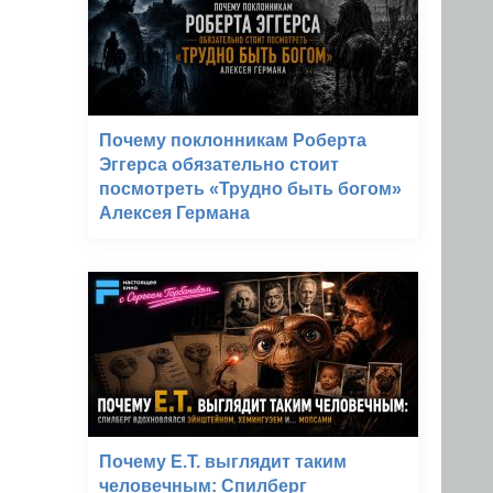
Почему поклонникам Роберта
Эггерса обязательно стоит
посмотреть «Трудно быть богом»
Алексея Германа
Почему E.T. выглядит таким
человечным: Спилберг