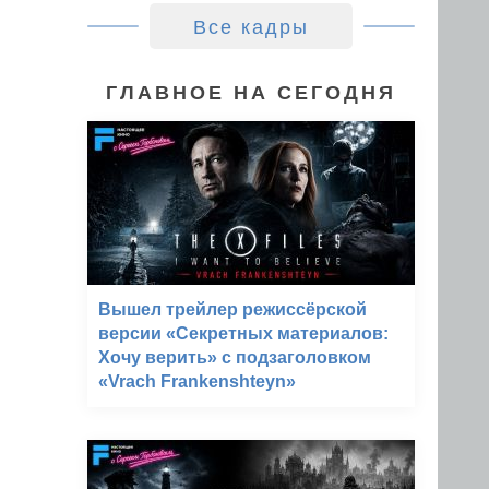
Все кадры
ГЛАВНОЕ НА СЕГОДНЯ
Вышел трейлер режиссёрской
версии «Секретных материалов:
Хочу верить» с подзаголовком
«Vrach Frankenshteyn»