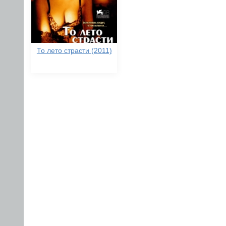
То лето страсти (2011)