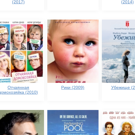
(2017)
(2014)
Отчаянная
Рики (2009)
Убежище (2
домохозяйка (2010)