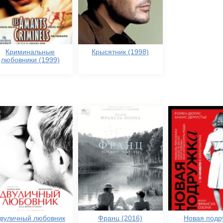
Криминальные
Крысятник (1998)
любовники (1999)
вуличный любовник
Франц (2016)
Новая подр