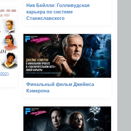
Ник Бейлли: Голливудская
карьера по системе
Станиславского
2002)
Финальный фильм Джеймса
Кэмерона