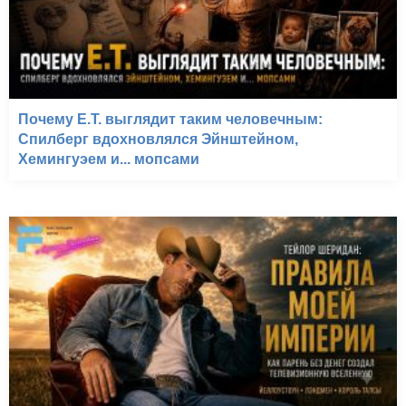
Почему E.T. выглядит таким человечным:
Спилберг вдохновлялся Эйнштейном,
Хемингуэем и... мопсами