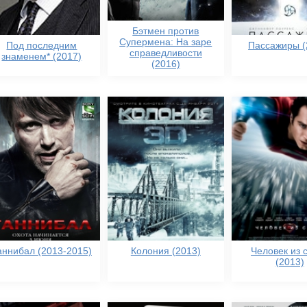
Бэтмен против
Супермена: На заре
Под последним
Пассажиры (
справедливости
знаменем* (2017)
(2016)
аннибал (2013-2015)
Колония (2013)
Человек из 
(2013)