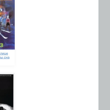
улице
ны сна