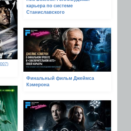
карьера по системе
Станиславского
007)
Финальный фильм Джеймса
Кэмерона