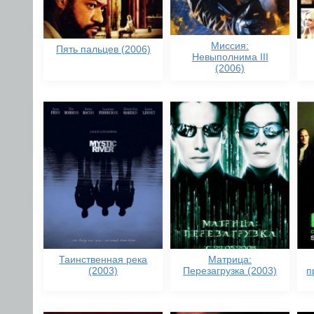
Миссия:
Пять пальцев (2006)
Невыполнима III
(2006)
Таинственная река
Матрица:
(2003)
Перезагрузка (2003)
п