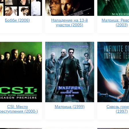
Бобби (2006)
Нападение на 13-й
Матрица: Рев
участок (2005)
(2003)
CSI: Место
Матрица (1999)
Сквозь гори
реступления (2000-)
(1997)