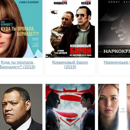
Куда ты пропала,
Кокаиновый барон
Наркокурьер 
Бернадетт? (2019)
(2019)