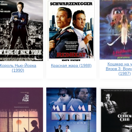
Кошмар на 
Король Нью-Йорка
Красная жара (1988)
Вязов 3: Вои
(1990)
(1987)