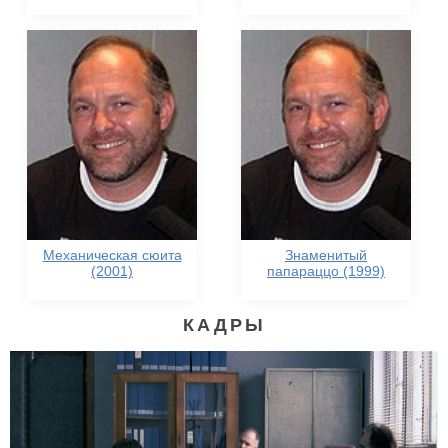
Механическая сюита
Знаменитый
(2001)
папараццо (1999)
КАДРЫ