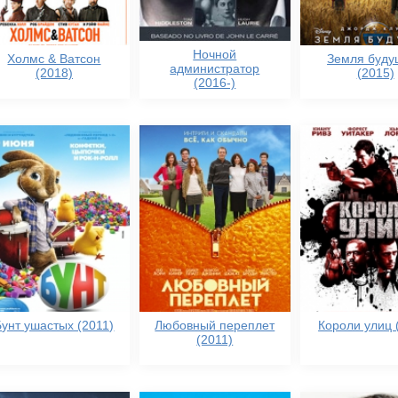
Ночной
Холмс & Ватсон
Земля буду
администратор
(2018)
(2015)
(2016-)
Бунт ушастых (2011)
Любовный переплет
Короли улиц 
(2011)