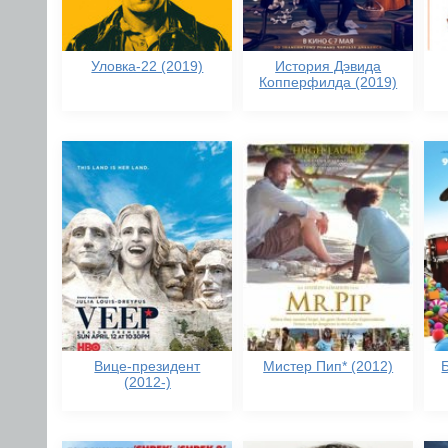
Уловка-22 (2019)
История Дэвида
Копперфилда (2019)
Вице-президент
Мистер Пип* (2012)
(2012-)