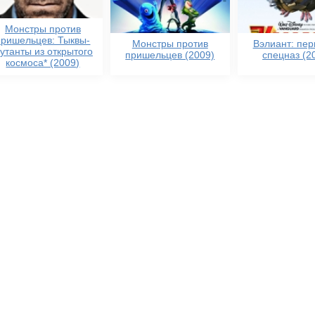
Монстры против
пришельцев: Тыквы-
Монстры против
Вэлиант: пе
утанты из открытого
пришельцев (2009)
спецназ (2
космоса* (2009)