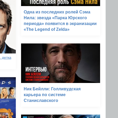
Одна из последних ролей Сэма
Нила: звезда «Парка Юрского
периода» появится в экранизации
«The Legend of Zelda»
 детка
Ник Бейлли: Голливудская
карьера по системе
Станиславского