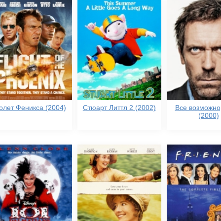
олет Феникса (2004)
Стюарт Литтл 2 (2002)
Все возможно,
(2000)