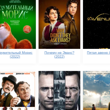
зумительный Морис
Почему не Эванс?
Пятая авеню (
(2022)
(2022)