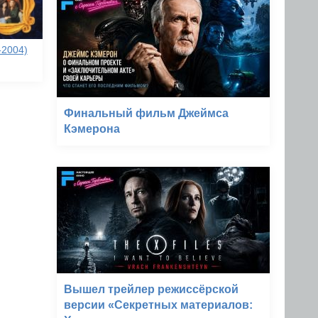
-2004)
Финальный фильм Джеймса
Кэмерона
Вышел трейлер режиссёрской
версии «Секретных материалов: