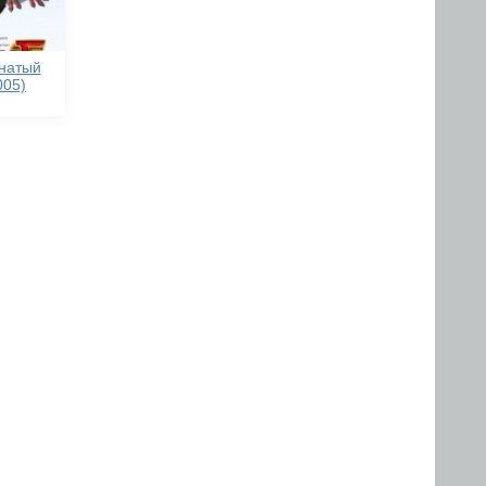
рнатый
005)