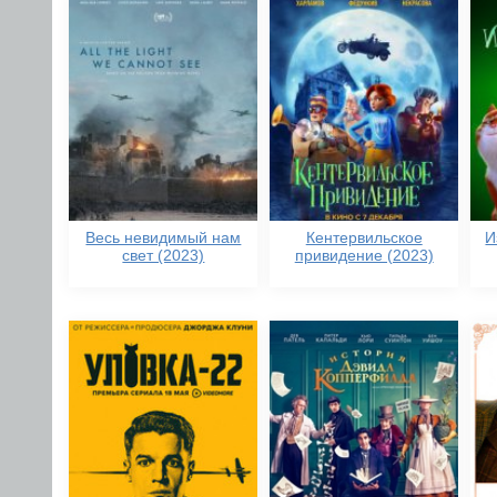
Весь невидимый нам
Кентервильское
И
свет (2023)
привидение (2023)