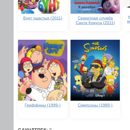
Бунт ушастых (2011)
Секретная служба
м
Санта Клауса (2011)
Гриффины (1999-)
Симпсоны (1989-)