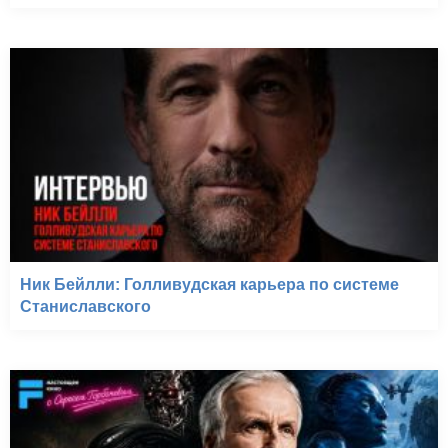
Ник Бейлли: Голливудская карьера по системе
Станиславского