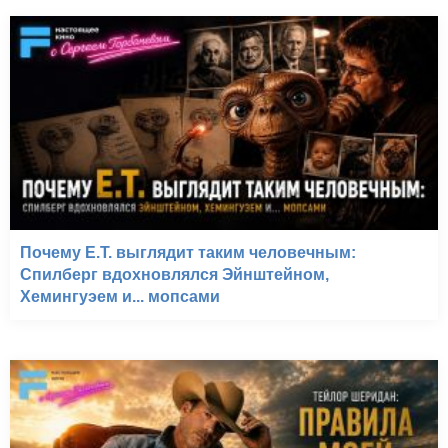
Почему E.T. выглядит таким человечным:
Спилберг вдохновлялся Эйнштейном,
Хемингуэем и... мопсами