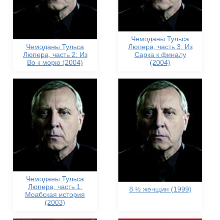
Чемоданы Тульса
Чемоданы Тульса
Люпера, часть 3: Из
Люпера, часть 2: Из
Сарка к финалу
Во к морю (2004)
(2004)
Чемоданы Тульса
Люпера, часть 1:
8 ½ женщин (1999)
Моабская история
(2003)