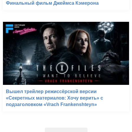
Финальный фильм Джеймса Кэмерона
Вышел трейлер режиссёрской версии
«Секретных материалов: Хочу верить» с
подзаголовком «Vrach Frankenshteyn»