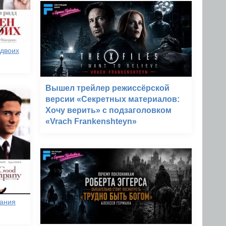
 двоих
Вышел трейлер режиссёрской
версии «Секретных материалов:
Хочу верить» с подзаголовком
«Vrach Frankenshteyn»
пания