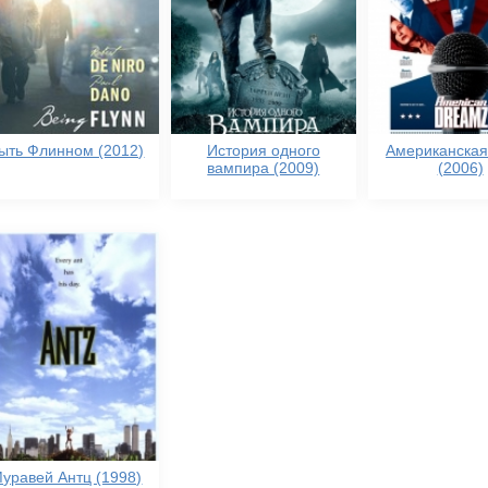
ыть Флинном (2012)
История одного
Американская
вампира (2009)
(2006)
уравей Антц (1998)