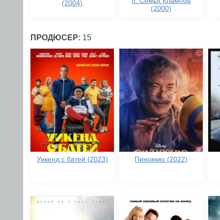
II: Семья Клампов
(2004)
(2000)
ПРОДЮСЕР:
15
Уикенд с батей (2023)
Пиноккио (2022)