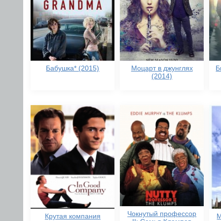
Бабушка* (2015)
Моцарт в джунглях
Б
(2014)
Чокнутый профессор
Крутая компания
М