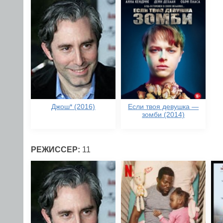
Джош* (2016)
Если твоя девушка —
зомби (2014)
РЕЖИССЕР:
11