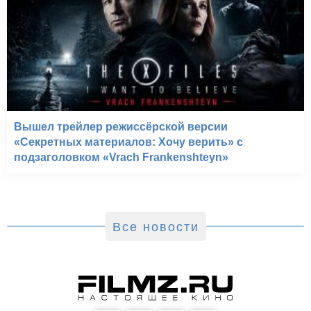
Вышел трейлер режиссёрской версии
«Секретных материалов: Хочу верить» с
подзаголовком «Vrach Frankenshteyn»
Все новости