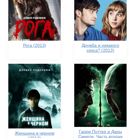
Рога (2013)
Дружба и никакого
секса? (2013)
Гарри Поттер и Дары
Женщина в черном
Смерти: Часть вторая