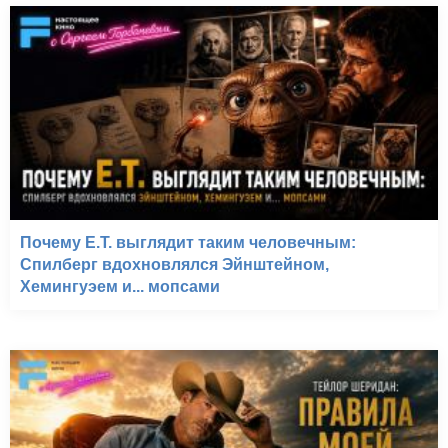
Почему E.T. выглядит таким человечным:
Спилберг вдохновлялся Эйнштейном,
Хемингуэем и... мопсами