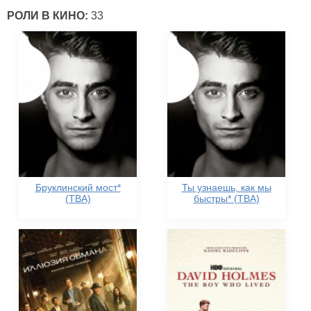
РОЛИ В КИНО:
33
Бруклинский мост*
Ты узнаешь, как мы
(TBA)
быстры* (TBA)