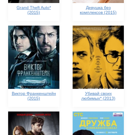
Grand Theft Auto*
Девушка без
(2015)
комплексов (2015)
Виктор Франкенштейн
Убивай своих
(2015)
любимых* (2013)