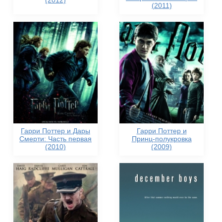
(2012)
(2011)
Гарри Поттер и Дары
Гарри Поттер и
Смерти: Часть первая
Принц-полукровка
(2010)
(2009)