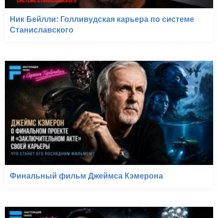
Ник Бейлли: Голливудская карьера по системе
Станиславского
Финальный фильм Джеймса Кэмерона