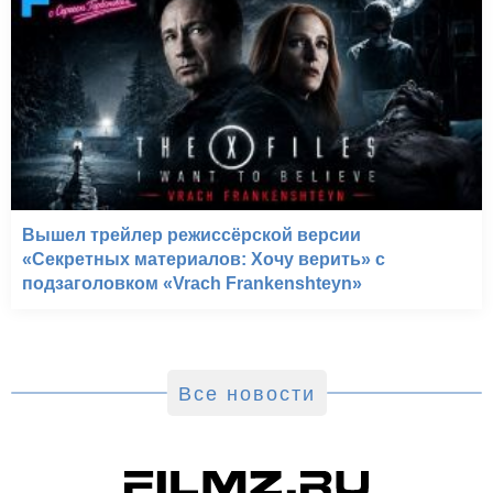
Вышел трейлер режиссёрской версии
«Секретных материалов: Хочу верить» с
подзаголовком «Vrach Frankenshteyn»
Все новости