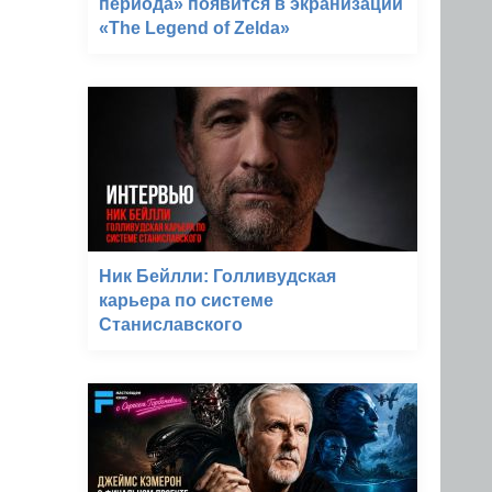
периода» появится в экранизации
«The Legend of Zelda»
Ник Бейлли: Голливудская
карьера по системе
Станиславского