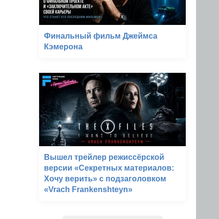
Финальный фильм Джеймса
Кэмерона
Вышел трейлер режиссёрской
версии «Секретных материалов:
Хочу верить» с подзаголовком
«Vrach Frankenshteyn»