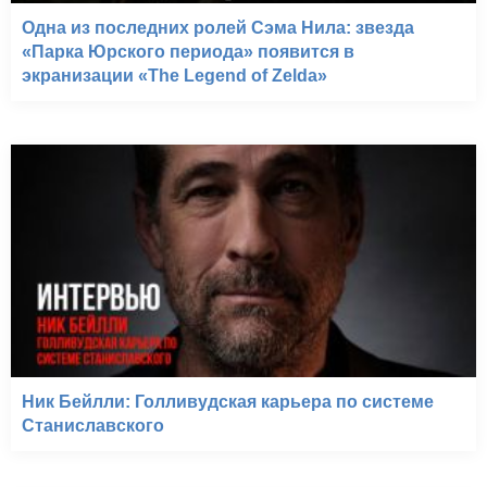
Одна из последних ролей Сэма Нила: звезда
«Парка Юрского периода» появится в
экранизации «The Legend of Zelda»
Ник Бейлли: Голливудская карьера по системе
Станиславского