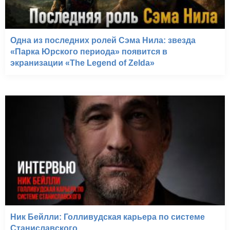
Одна из последних ролей Сэма Нила: звезда
«Парка Юрского периода» появится в
экранизации «The Legend of Zelda»
Ник Бейлли: Голливудская карьера по системе
Станиславского