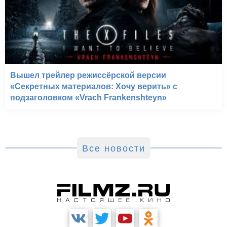
Вышел трейлер режиссёрской версии
«Секретных материалов: Хочу верить» с
подзаголовком «Vrach Frankenshteyn»
Все новости