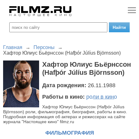
Главная
→
Персоны
→
Хафтор Юлиус Бьёрнссон (Hafþór Júlíus Björnsson)
Хафтор Юлиус Бьёрнссон
(Hafþór Júlíus Björnsson)
Дата рождения:
26.11.1988
Работы в кино:
роли в кино
Хафтор Юлиус Бьёрнссон (Hafþór Júlíus
Björnsson) роли, фильмография, биография, работы в кино.
Подробная информация об актерах и режиссерах на сайте
журнала "Настоящее кино" filmz.ru
ФИЛЬМОГРАФИЯ