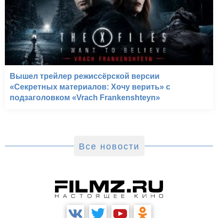
Вышел трейлер режиссёрской версии
«Секретных материалов: Хочу верить» с
подзаголовком «Vrach Frankenshteyn»
Все новости