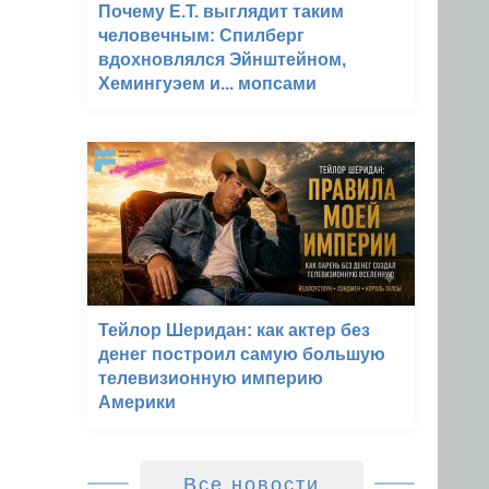
Почему E.T. выглядит таким
человечным: Спилберг
вдохновлялся Эйнштейном,
Хемингуэем и... мопсами
Тейлор Шеридан: как актер без
денег построил самую большую
телевизионную империю
Америки
Все новости