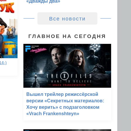
«Дважды два»
Все новости
ГЛАВНОЕ НА СЕГОДНЯ
14-)
Вышел трейлер режиссёрской
версии «Секретных материалов:
Хочу верить» с подзаголовком
«Vrach Frankenshteyn»