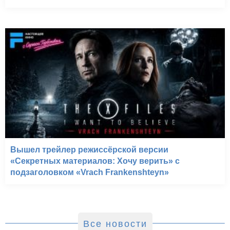
Вышел трейлер режиссёрской версии
«Секретных материалов: Хочу верить» с
подзаголовком «Vrach Frankenshteyn»
Все новости