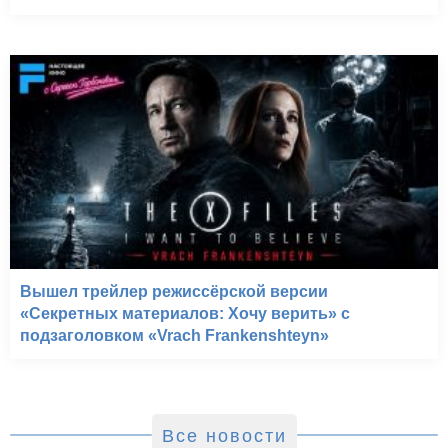
Вышел трейлер режиссёрской версии
«Секретных материалов: Хочу верить» с
подзаголовком «Vrach Frankenshteyn»
Все новости