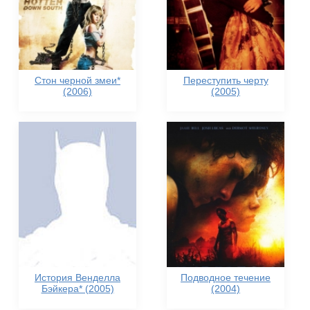
Стон черной змеи*
Переступить черту
(2006)
(2005)
История Венделла
Подводное течение
Бэйкера* (2005)
(2004)