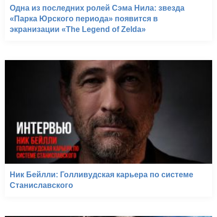
Одна из последних ролей Сэма Нила: звезда
«Парка Юрского периода» появится в
экранизации «The Legend of Zelda»
Ник Бейлли: Голливудская карьера по системе
Станиславского