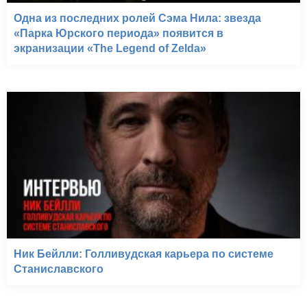
Одна из последних ролей Сэма Нила: звезда
«Парка Юрского периода» появится в
экранизации «The Legend of Zelda»
Ник Бейлли: Голливудская карьера по системе
Станиславского