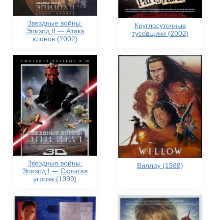
Звездные войны:
Круглосуточные
Эпизод II — Атака
тусовщики (2002)
клонов (2002)
Звездные войны:
Виллоу (1988)
Эпизод I — Скрытая
угроза (1999)