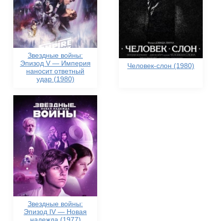
Звездные войны:
Эпизод V — Империя
Человек-слон (1980)
наносит ответный
удар (1980)
Звездные войны:
Эпизод IV — Новая
надежда (1977)