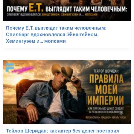
Почему E.T. выглядит таким человечным:
Спилберг вдохновлялся Эйнштейном,
Хемингуэем и... мопсами
Тейлор Шеридан: как актер без денег построил