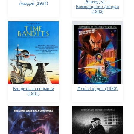
Эпизод VI —
Амадей (1984)
Возвращение Джедая
(1983)
Бандиты во времени
Флэш Гордон (1980)
(1981)