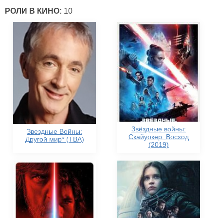
РОЛИ В КИНО:
10
Звёздные войны:
Звездные Войны:
Скайуокер. Восход
Другой мир* (TBA)
(2019)