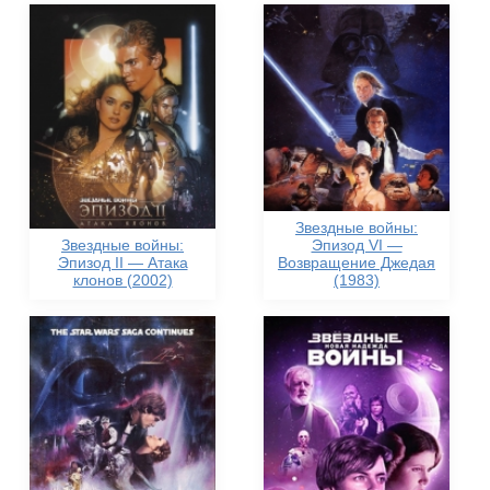
Звездные войны:
Звездные войны:
Эпизод VI —
Эпизод II — Атака
Возвращение Джедая
клонов (2002)
(1983)