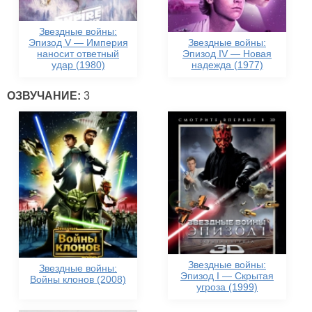
Звездные войны:
Эпизод V — Империя
Звездные войны:
наносит ответный
Эпизод IV — Новая
удар (1980)
надежда (1977)
ОЗВУЧАНИЕ:
3
Звездные войны:
Звездные войны:
Эпизод I — Скрытая
Войны клонов (2008)
угроза (1999)