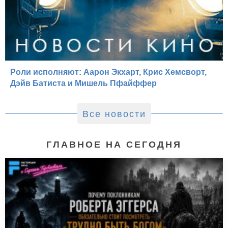
Роли исполняют: Аарон Экхарт, Крис Хемсворт,
Дэйв Батиста и Мишель Пфайффер
Все новости
ГЛАВНОЕ НА СЕГОДНЯ