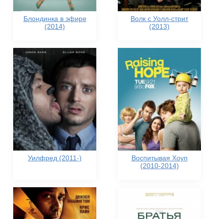
Блондинка в эфире
Волк с Уолл-стрит
(2014)
(2013)
Уилфред (2011-)
Воспитывая Хоуп
(2010-2014)