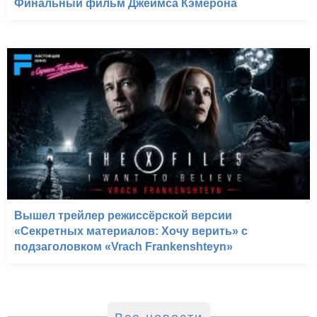
Финальный фильм Джеймса Кэмерона
Вышел трейлер режиссёрской версии
«Секретных материалов: Хочу верить» с
подзаголовком «Vrach Frankenshteyn»