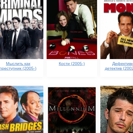
Мыслить как
Кости (2005-)
Дефектив
преступник (2005-)
детектив (200