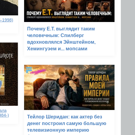
-1998)
Почему E.T. выглядит таким
человечным: Спилберг
вдохновлялся Эйнштейном,
Хемингуэем и... мопсами
ала
984-)
Тейлор Шеридан: как актер без
денег построил самую большую
телевизионную империю