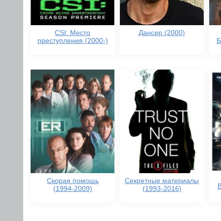
CSI: Место
Дансер (2000)
преступления (2000-)
Б
Скорая помощь
Секретные материалы
(1994-2009)
(1993-2016)