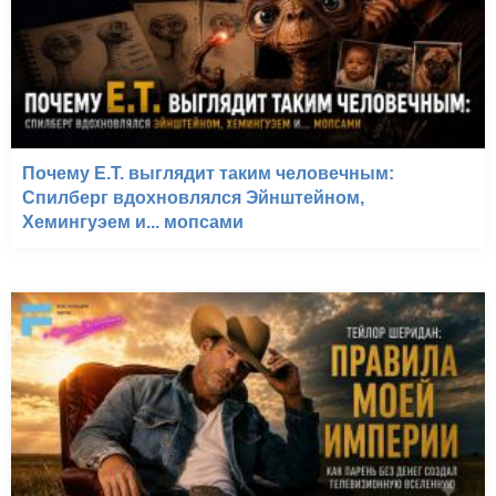
Почему E.T. выглядит таким человечным:
Спилберг вдохновлялся Эйнштейном,
Хемингуэем и... мопсами