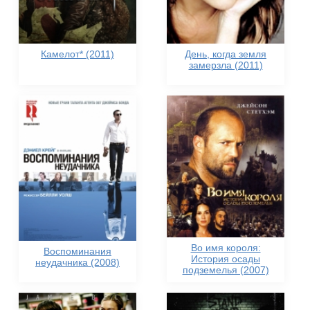
Камелот* (2011)
День, когда земля
замерзла (2011)
Во имя короля:
Воспоминания
История осады
неудачника (2008)
подземелья (2007)