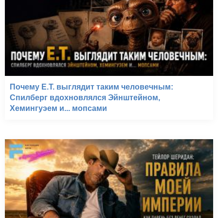
Почему E.T. выглядит таким человечным:
Спилберг вдохновлялся Эйнштейном,
Хемингуэем и... мопсами