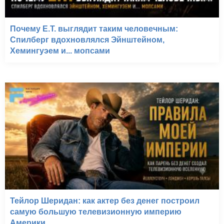
Почему E.T. выглядит таким человечным:
Спилберг вдохновлялся Эйнштейном,
Хемингуэем и... мопсами
Тейлор Шеридан: как актер без денег построил
самую большую телевизионную империю
Америки