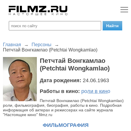
Главная
→
Персоны
→
Петчтай Вонгкамлао (Petchtai Wongkamlao)
Петчтай Вонгкамлао
(Petchtai Wongkamlao)
Дата рождения:
24.06.1963
Работы в кино:
роли в кино
Петчтай Вонгкамлао (Petchtai Wongkamlao)
роли, фильмография, биография, работы в кино. Подробная
информация об актерах и режиссерах на сайте журнала
"Настоящее кино" filmz.ru
ФИЛЬМОГРАФИЯ