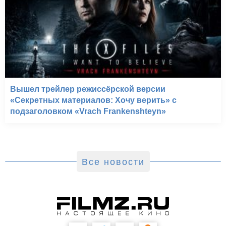
Вышел трейлер режиссёрской версии
«Секретных материалов: Хочу верить» с
подзаголовком «Vrach Frankenshteyn»
Все новости