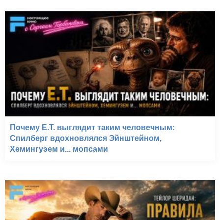
Почему E.T. выглядит таким человечным:
Спилберг вдохновлялся Эйнштейном,
Хемингуэем и... мопсами