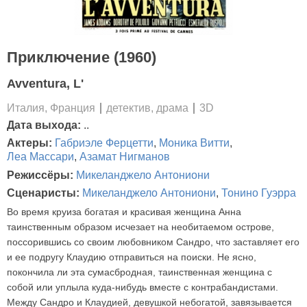
Приключение (1960)
Avventura, L'
Италия, Франция
детектив, драма
3D
Дата выхода:
..
Актеры:
Габриэле Ферцетти
,
Моника Витти
,
Леа Массари
,
Азамат Нигманов
Режиссёры:
Микеланджело Антониони
Сценаристы:
Микеланджело Антониони
,
Тонино Гуэрра
Во время круиза богатая и красивая женщина Анна
таинственным образом исчезает на необитаемом острове,
поссорившись со своим любовником Сандро, что заставляет его
и ее подругу Клаудию отправиться на поиски. Не ясно,
покончила ли эта сумасбродная, таинственная женщина с
собой или уплыла куда-нибудь вместе с контрабандистами.
Между Сандро и Клаудией, девушкой небогатой, завязывается