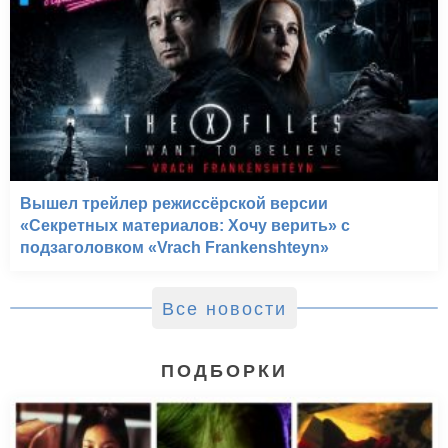
Вышел трейлер режиссёрской версии
«Секретных материалов: Хочу верить» с
подзаголовком «Vrach Frankenshteyn»
Все новости
ПОДБОРКИ