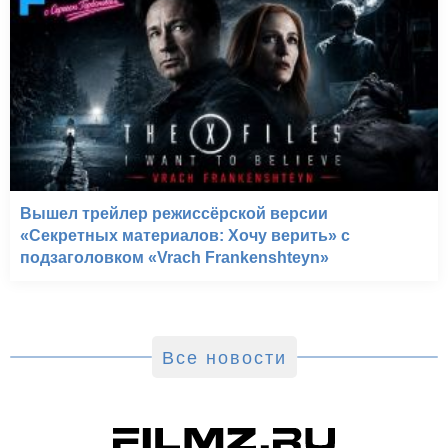
Вышел трейлер режиссёрской версии
«Секретных материалов: Хочу верить» с
подзаголовком «Vrach Frankenshteyn»
Все новости