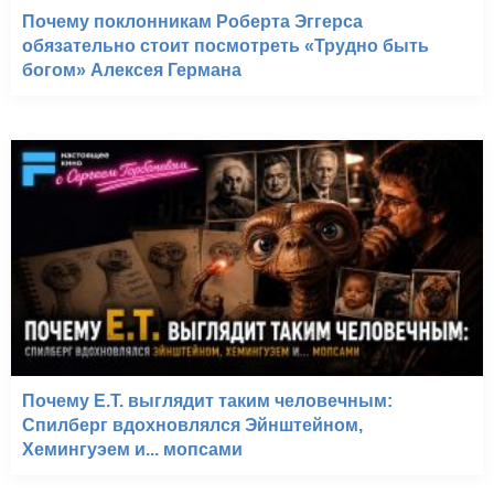
Почему поклонникам Роберта Эггерса
обязательно стоит посмотреть «Трудно быть
богом» Алексея Германа
Почему E.T. выглядит таким человечным:
Спилберг вдохновлялся Эйнштейном,
Хемингуэем и... мопсами