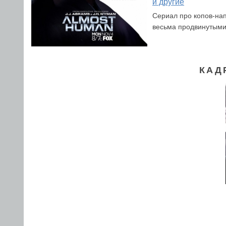
и другие
Сериал про копов-нап
весьма продвинутыми
КАД