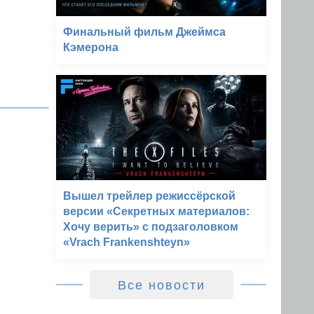
Финальный фильм Джеймса
Кэмерона
Вышел трейлер режиссёрской
версии «Секретных материалов:
Хочу верить» с подзаголовком
«Vrach Frankenshteyn»
Все новости