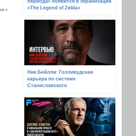
периода» появится в экранизации
«The Legend of Zelda»
ок с
Ник Бейлли: Голливудская
карьера по системе
Станиславского