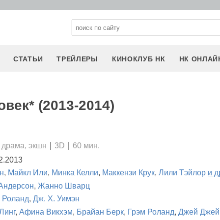
СТАТЬИ
ТРЕЙЛЕРЫ
КИНОКЛУБ НК
НК ОНЛАЙ
век* (2013-2014)
 драма, экшн
3D
60 мин.
2.2013
н
,
Майкл Или
,
Минка Келли
,
Маккензи Крук
,
Лили Тэйлор
и д
Андерсон
,
Жанно Шварц
 Роланд
,
Дж. Х. Уимэн
Линг
,
Афина Викхэм
,
Брайан Берк
,
Грэм Роланд
,
Джей Джей