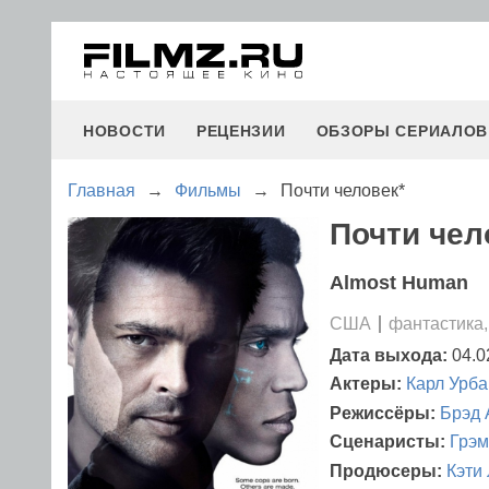
НОВОСТИ
РЕЦЕНЗИИ
ОБЗОРЫ СЕРИАЛОВ
Главная
→
Фильмы
→
Почти человек*
Почти чело
Almost Human
США
фантастика,
Дата выхода:
04.0
Актеры:
Карл Урба
Режиссёры:
Брэд 
Сценаристы:
Грэм
Продюсеры:
Кэти 