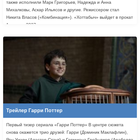
также исполнили Марк Григорьев, Надежда и Анна
Михалковы, Аскар Ильясов и другие. Режиссером стал
Никита Власов («Комбинация»). «Хоттабыч» выйдет в прокат
1 января 2027 года.
Трейлер Гарри Поттер
Первый тизер сериала «Гарри Поттер» В центре сюжета
снова окажется трио друзей: Гарри (Доминик Маклафлин),
Рон Уизли (Аластер Стаут) и Гермиона Грейнджер (Арабелла