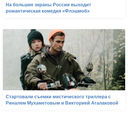
На большие экраны России выходит
романтическая комедия «Флэшмоб»
Стартовали съемки мистического триллера с
Риналем Мухаметовым и Викторией Агалаковой