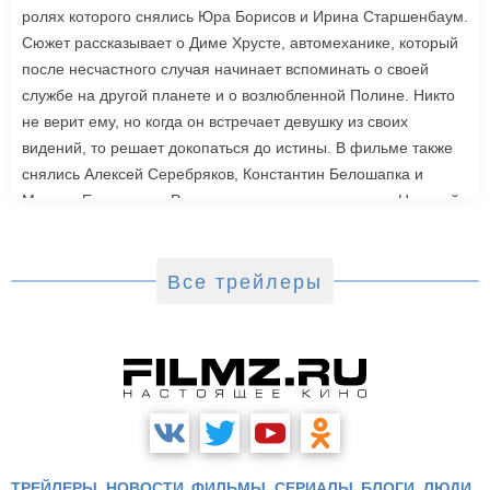
ролях которого снялись Юра Борисов и Ирина Старшенбаум.
Сюжет рассказывает о Диме Хрусте, автомеханике, который
после несчастного случая начинает вспоминать о своей
службе на другой планете и о возлюбленной Полине. Никто
не верит ему, но когда он встречает девушку из своих
видений, то решает докопаться до истины. В фильме также
снялись Алексей Серебряков, Константин Белошапка и
Максим Емельянов. Режиссером картины выступил Николай
Рыбников, известный по фильму «Чекаго». Премьера
«Девятой планеты» запланирована на 24 сентября.
Все трейлеры
ТРЕЙЛЕРЫ
НОВОСТИ
ФИЛЬМЫ
СЕРИАЛЫ
БЛОГИ
ЛЮДИ