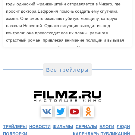
годы одинокий Франкенштейн отправляется в Чикаго, где
просит доктора Евфрония помочь создать ему спутника
жизни. Они вместе оживляют убитую женщину, которую
назвали Невестой. Однако ситуация выходит из-под
контроля: она превосходит все их планы, разжигая
страстный роман, привлекая внимание полиции и вызывая
радикальную реакцию в обществе. Роли также исполнили
Джейк Джилленхол, Питер Сарсгаард, Пенелопа Крус, Аннетт
Бенинг. Режиссером стала Мэгги Джилленхол. «Невеста»
выйдет в зарубежный прокат 6 марта.
Все трейлеры
ТРЕЙЛЕРЫ
НОВОСТИ
ФИЛЬМЫ
СЕРИАЛЫ
БЛОГИ
ЛЮДИ
ПОДБОРКИ
КАЛЕНДАРЬ ПУБЛИКАЦИЙ