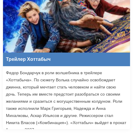
Трейлер Хоттабыч
Федор Бондарчук в роли волшебника в трейлере
«Хоттабыча». По сюжету Волька случайно освобождает
джинна, который мечтает стать человеком и найти свою
дочь. Теперь им вместе предстоит разобраться со своими
желаниями и сразиться с могущественным колдуном. Роли
также исполнили Марк Григорьев, Надежда и Анна
Михалковы, Аскар Ильясов и другие. Режиссером стал
Никита Власов («Комбинация»). «Хоттабыч» выйдет в прокат
1 января 2027 года.