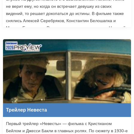
не верит ему, но когда он встречает девушку из своих
видений, то решает докопаться до истины. В фильме также
снялись Алексей Серебряков, Константин Белошапка и
Максим Емельянов. Режиссером картины выступил Николай
Рыбников, известный по фильму «Чекаго». Премьера
«Девятой планеты» запланирована на 24 сентября.
Трейлер Невеста
Первый трейлер «Невесты» — фильма с Кристианом
Бейлом и Джесси Бакли в главных ролях. По сюжету в 1930-е