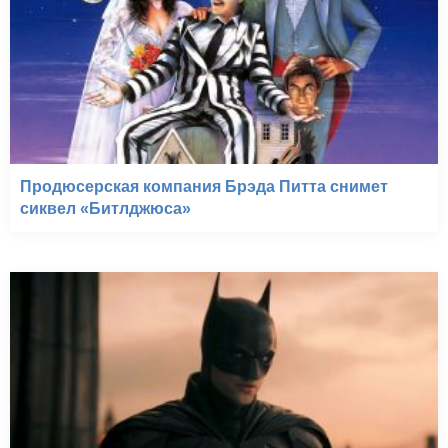
Продюсерская компания Брэда Питта снимет
сиквел «Битлджюса»