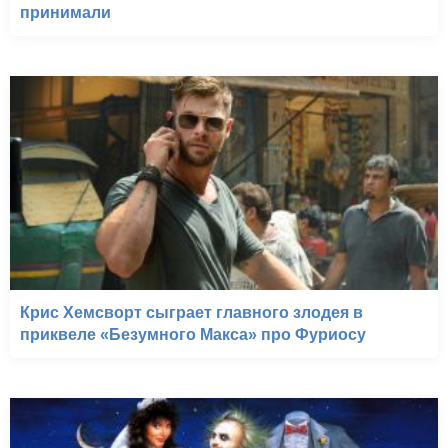
принимали
Крис Хемсворт сыграет главного злодея в
приквеле «Безумного Макса» про Фуриосу