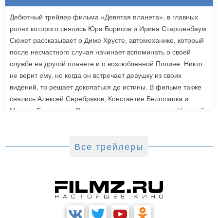
Дебютный трейлер фильма «Девятая планета», в главных
ролях которого снялись Юра Борисов и Ирина Старшенбаум.
Сюжет рассказывает о Диме Хрусте, автомеханике, который
после несчастного случая начинает вспоминать о своей
службе на другой планете и о возлюбленной Полине. Никто
не верит ему, но когда он встречает девушку из своих
видений, то решает докопаться до истины. В фильме также
снялись Алексей Серебряков, Константин Белошапка и
Максим Емельянов. Режиссером картины выступил Николай
Рыбников, известный по фильму «Чекаго». Премьера
«Девятой планеты» запланирована на 24 сентября.
Все трейлеры