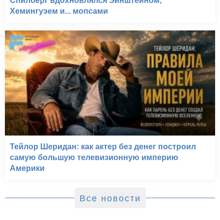
Спилберг вдохновлялся Эйнштейном,
Хемингуэем и... мопсами
Тейлор Шеридан: как актер без денег построил
самую большую телевизионную империю
Америки
Все новости