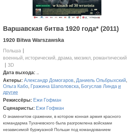
Варшавская битва 1920 года* (2011)
1920 Bitwa Warszawska
Польша
военный, исторический, драма, мюзикл, романтический
3D
Дата выхода:
..
Актеры:
Александр Домогаров
,
Даниель Ольбрыхский
,
Ольга Кабо
,
Гражина Шаполовска
,
Богуслав Линда
и
другие
Режиссёры:
Ежи Гофман
Сценаристы:
Ежи Гофман
О знаменитом сражении, в котором конная армия красного
командарма Тухачевского была разгромлена войсками
независимой буржуазной Польши под командованием