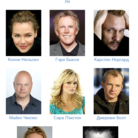
Ли
Конни Нильсен
Гэри Бьюси
Карстен Норгард
Майкл Чиклис
Сара Пэкстон
Джереми Болт