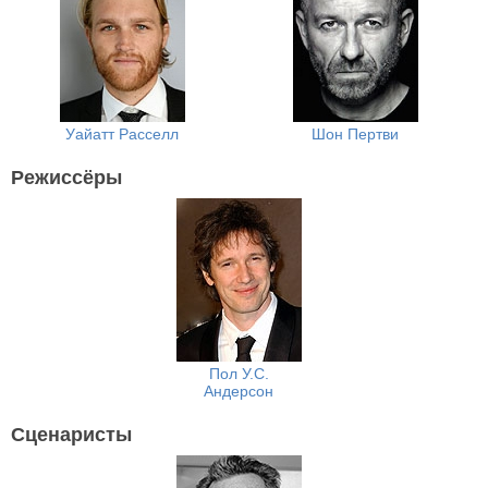
Уайатт Расселл
Шон Пертви
Режиссёры
Пол У.С.
Андерсон
Сценаристы