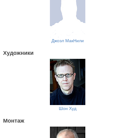
Джоэл МакНили
Художники
Шон Худ
Монтаж