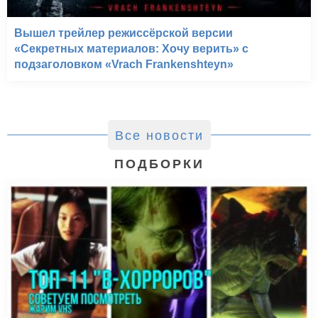
Вышел трейлер режиссёрской версии
«Секретных материалов: Хочу верить» с
подзаголовком «Vrach Frankenshteyn»
Все новости
ПОДБОРКИ