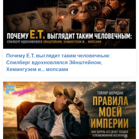
Почему E.T. выглядит таким человечным:
Спилберг вдохновлялся Эйнштейном,
Хемингуэем и... мопсами