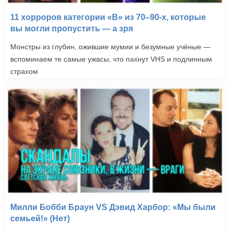
11 хорроров категории «B» из 70–90-х, которые
вы могли пропустить — а зря
Монстры из глубин, ожившие мумии и безумные учёные —
вспоминаем те самые ужасы, что пахнут VHS и подлинным
страхом
Милли Бобби Браун VS Дэвид Харбор: «Мы были
семьей!» (Нет)