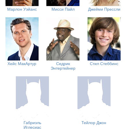
Марлон Уэйанс
Мисси Пайл
Джейми Прессли
Хейс МакАртур
Седрик
Стил Стеббинс
Энтертейнер
Габриэль
Тейлор Джон
Иглесиас