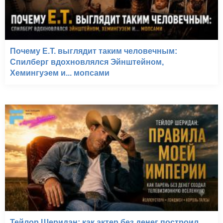
Почему E.T. выглядит таким человечным:
Спилберг вдохновлялся Эйнштейном,
Хемингуэем и... мопсами
Тейлор Шеридан: как актер без денег построил