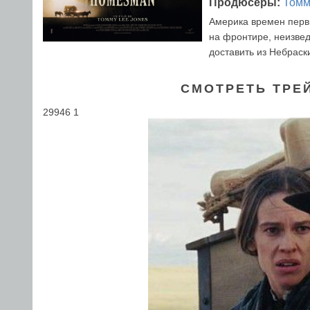
Продюсеры:
Томм
Америка времен перв
на фронтире, неизве
доставить из Небраск
СМОТРЕТЬ ТРЕ
29946 1