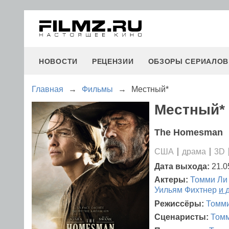
НОВОСТИ
РЕЦЕНЗИИ
ОБЗОРЫ СЕРИАЛОВ
Главная
→
Фильмы
→
Местный*
Местный* 
The Homesman
США
драма
3D
Дата выхода:
21.0
Актеры:
Томми Ли
Уильям Фихтнер
и 
Режиссёры:
Томми
Сценаристы:
Томм