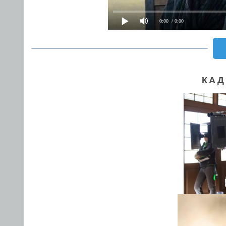
0:00
/ 0:00
КАД