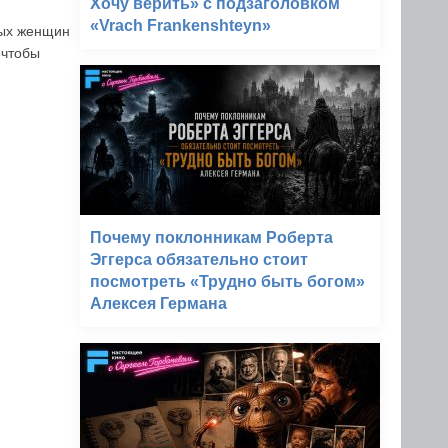
Хочу верить» с подзаголовком
«Vrach Frankenshteyn»
вых женщин
 чтобы
Почему поклонникам Роберта
Эггерса обязательно стоит
посмотреть «Трудно быть богом»
Алексея Германа