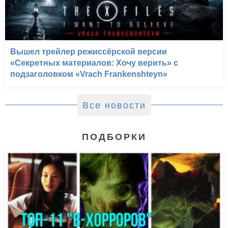
Вышел трейлер режиссёрской версии
«Секретных материалов: Хочу верить» с
подзаголовком «Vrach Frankenshteyn»
Все новости
ПОДБОРКИ