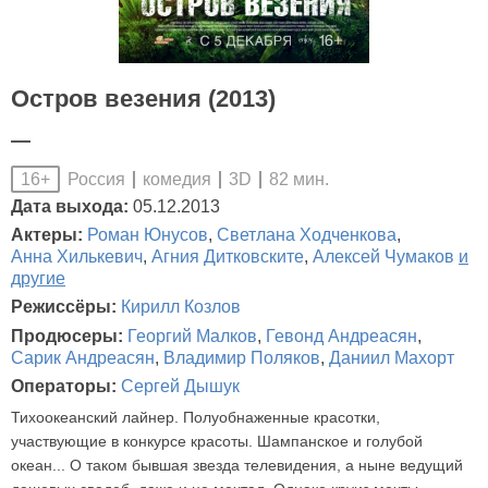
Остров везения (2013)
—
Россия
комедия
3D
82 мин.
16+
Дата выхода:
05.12.2013
Актеры:
Роман Юнусов
,
Светлана Ходченкова
,
Анна Хилькевич
,
Агния Дитковските
,
Алексей Чумаков
и
другие
Режиссёры:
Кирилл Козлов
Продюсеры:
Георгий Малков
,
Гевонд Андреасян
,
Сарик Андреасян
,
Владимир Поляков
,
Даниил Махорт
Операторы:
Сергей Дышук
Тихоокеанский лайнер. Полуобнаженные красотки,
участвующие в конкурсе красоты. Шампанское и голубой
океан... О таком бывшая звезда телевидения, а ныне ведущий