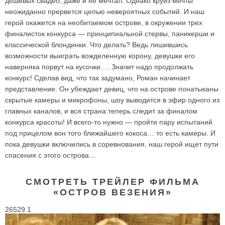
дешевых свадеб, даже и не мечтал. Однако круиз мечты
неожиданно прервется цепью невероятных событий. И наш
герой окажется на необитаемом острове, в окружении трех
финалисток конкурса — принципиальной стервы, паникерши и
классической блондинки. Что делать? Ведь лишившись
возможности выиграть вожделенную корону, девушки его
наверняка порвут на кусочки…. Значит надо продолжать
конкурс! Сделав вид, что так задумано, Роман начинает
представление. Он убеждает девиц, что на острове понатыканы
скрытые камеры и микрофоны, шоу выводится в эфир одного из
главных каналов, и вся страна теперь следит за финалом
конкурса красоты! И всего-то нужно — пройти пару испытаний
под прицелом вон того ближайшего кокоса… то есть камеры. И
пока девушки включились в соревнования, наш герой ищет пути
спасения с этого острова…
СМОТРЕТЬ ТРЕЙЛЕР ФИЛЬМА
«ОСТРОВ ВЕЗЕНИЯ»
26529 1