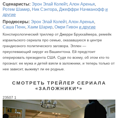
Сценаристы:
Эрон Элай Колейт
,
Алон Аренья
,
Ротем Шамир
,
Ник Сэнтора
,
Джеффри Начманофф
и
другие
Продюсеры:
Эрон Элай Колейт
,
Алон Аренья
,
Саша Пенн
,
Хаим Шарир
,
Омри Гивон
и другие
Конспирологический триллер от Джерри Брукхаймера, ремейк
израильского сериала про семью, оказавшуюся в центре
грандиозного политического заговора. Эллен —
преуспевающий хирург из Вашингтона. Ей предстоит
оперировать президента США. Судя по всему, об этом кто-то
прознал: ее мужа и детей взяли в заложники, и теперь только от
нее зависит, выживут ли ее родные.
СМОТРЕТЬ ТРЕЙЛЕР СЕРИАЛА
«ЗАЛОЖНИКИ*»
23507 1