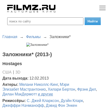
Главная
→
Фильмы
→
Заложники*
Заложники* (2013-)
Hostages
США
3D
Дата выхода:
12.02.2013
Актеры:
Мелани Николлс-Кинг
,
Мэри
Элизабет Мастрантонио
,
Хилари Бертон
,
Фрэнк Дил
,
Дилан МакДермотт
и другие
Режиссёры:
С. Джей Кларксон
,
Дуэйн Кларк
,
Джеффри Начманофф
,
Дэвид Фон Энкен