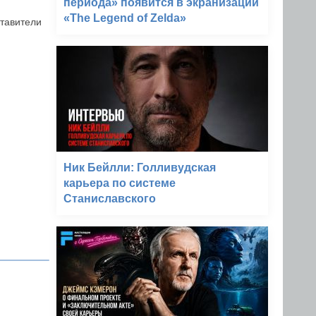
периода» появится в экранизации
«The Legend of Zelda»
тавители
Ник Бейлли: Голливудская
карьера по системе
Станиславского