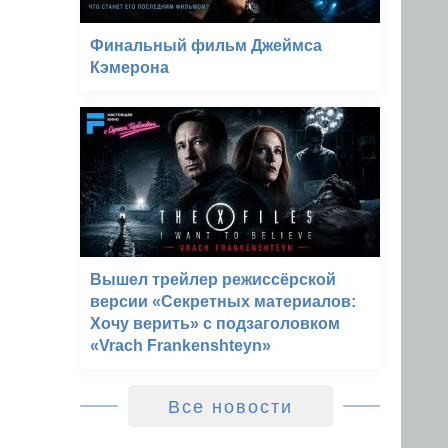
Финальный фильм Джеймса
Кэмерона
Вышел трейлер режиссёрской
версии «Секретных материалов:
Хочу верить» с подзаголовком
«Vrach Frankenshteyn»
Все новости