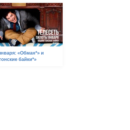
нваря: «Обман*» и
онские байки*»