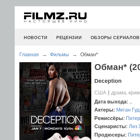
НОВОСТИ
РЕЦЕНЗИИ
ОБЗОРЫ СЕРИАЛОВ
Главная
→
Фильмы
→
Обман*
Обман* (2
Deception
США
драма, кри
Дата выхода:
..
Актеры:
Меган Гуд
Режиссёры:
Питер
Сценаристы:
Лиз 
Продюсеры:
Пите