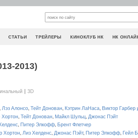
СТАТЬИ
ТРЕЙЛЕРЫ
КИНОКЛУБ НК
НК ОНЛАЙ
013-2013)
минальный
3D
,
Лэз Алонсо
,
Тейт Донован
,
Кэтрин ЛаНаса
,
Виктор Гарбер
 Хортон
,
Тейт Донован
,
Майкл Шульц
,
Джонас Пэйт
Хелденс
,
Питер Элкофф
,
Брент Флетчер
р Хортон
,
Лиз Хелденс
,
Джонас Пэйт
,
Питер Элкофф
,
Гейл 