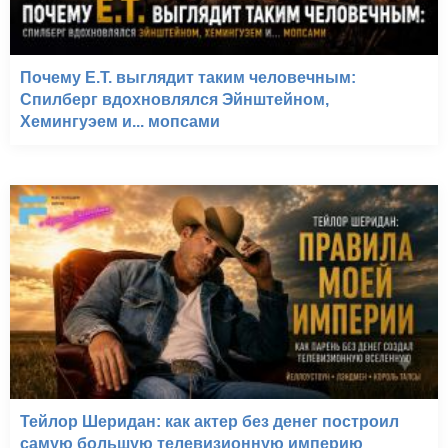
Почему E.T. выглядит таким человечным:
Спилберг вдохновлялся Эйнштейном,
Хемингуэем и... мопсами
Тейлор Шеридан: как актер без денег построил
самую большую телевизионную империю