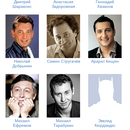
Дмитрий
Анастасия
Геннадий
Шаракоис
Задорожная
Хазанов
Николай
Семен Стругачёв
Арарат Кещян
Добрынин
Михаил
Михаил
Эвклид
Ефремов
Тарабукин
Кюрдзидис